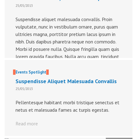
25/05/2013
Suspendisse aliquet malesuada convallis. Proin
vulputate, nunc in vestibulum ornare, purus quam
ultricies magna, porttitor pretium lacus ipsum in
nibh. Duis dapibus pharetra neque non commodo.
Morbi id posuere nulla. Quisque fringilla quam quis
lorem gravida faucibus. Nulla arcu quam, tincidunt
ac luctus a, viverra sed dolor. Pellentesque et
pulvinar enim. Quisque at tempor ligula. […]
Events
Spotlight
Suspendisse Aliquet Malesuada Convallis
Read more
25/05/2013
Pellentesque habitant morbi tristique senectus et
netus et malesuada fames ac turpis egestas.
Read more