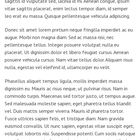
sagittis id vulputate sed, lacinia id mi. Aenean congue, ipsum
vitae sagittis placerat, enim lectus tempor diam, id semper
leo erat eu massa. Quisque pellentesque vehicula adipiscing.
Donec sit amet lorem pretium neque fringilla imperdiet ac eu
augue. Morbi non magna diam. Sed ac massa nisi, nec
pellentesque tellus. Integer posuere volutpat nulla eu
placerat. Ut dignissim dolor et libero feugiat cursus. Aenean
posuere vehicula cursus. Nam vitae tellus dolor. Aliquam risus
nulla, egestas vel eleifend id, ullamcorper eu velit.
Phasellus aliquet tempus ligula, mollis imperdiet massa
dignissim eu. Mauris ac risus neque, ut pulvinar risus. Nam in
commodo turpis. Maecenas sed tortor justo, ut tempus augue.
Sed malesuada molestie sapien, eget pharetra tellus blandit
vel. Duis mattis semper viverra. Mauris id pharetra tortor.
Fusce ultrices sapien felis, et tristique diam. Nam gravida
euismod convallis. Ut nunc sapien, egestas vitae suscipit eget,
volutpat lobortis nisi. Suspendisse potenti. Cum sociis natoque