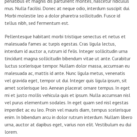
penatibus et magnis dis parturient montes, nascetur ridiculus
mus. Nulla facilisi. Donec at neque odio, interdum suscipit dui.
Morbi molestie leo a dolor pharetra sollicitudin. Fusce id
tellus nibh, sed fermentum est.
Pellentesque habitant morbi tristique senectus et netus et
malesuada fames ac turpis egestas. Cras ligula lectus,
interdum id auctor a, rutrum id felis. Integer sollicitudin urna
tincidunt magna sollicitudin bibendum vitae ut ante. Curabitur
luctus scelerisque tempor. Nullam dolor massa, accumsan eu
malesuada ac, mattis id ante. Nunc ligula metus, venenatis
vel gravida eget, tempor ut dui. Integer quis ligula ipsum, sit
amet scelerisque leo. Aenean placerat ornare tempus. In eget
mi et justo mollis vehicula quis et ipsum. Nulla accumsan nisl
vel purus elementum sodales. In eget quam sed nisl egestas
imperdiet ac eu leo. Proin vel mauris diam, tempus scelerisque
enim. In bibendum arcu in dolor rutrum interdum. Nullam libero
urna, auctor at dapibus eget, varius non elit. Vestibulum eu dui
lorem.