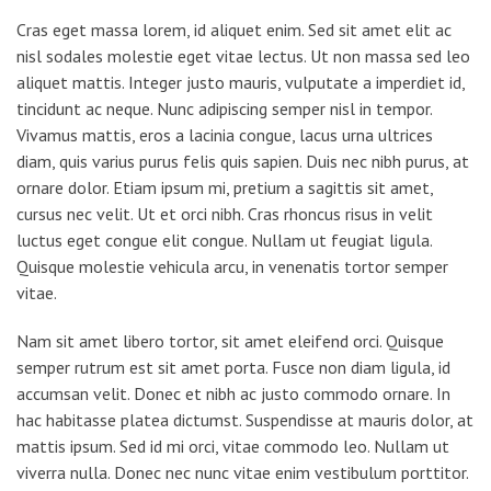
Cras eget massa lorem, id aliquet enim. Sed sit amet elit ac
nisl sodales molestie eget vitae lectus. Ut non massa sed leo
aliquet mattis. Integer justo mauris, vulputate a imperdiet id,
tincidunt ac neque. Nunc adipiscing semper nisl in tempor.
Vivamus mattis, eros a lacinia congue, lacus urna ultrices
diam, quis varius purus felis quis sapien. Duis nec nibh purus, at
ornare dolor. Etiam ipsum mi, pretium a sagittis sit amet,
cursus nec velit. Ut et orci nibh. Cras rhoncus risus in velit
luctus eget congue elit congue. Nullam ut feugiat ligula.
Quisque molestie vehicula arcu, in venenatis tortor semper
vitae.
Nam sit amet libero tortor, sit amet eleifend orci. Quisque
semper rutrum est sit amet porta. Fusce non diam ligula, id
accumsan velit. Donec et nibh ac justo commodo ornare. In
hac habitasse platea dictumst. Suspendisse at mauris dolor, at
mattis ipsum. Sed id mi orci, vitae commodo leo. Nullam ut
viverra nulla. Donec nec nunc vitae enim vestibulum porttitor.