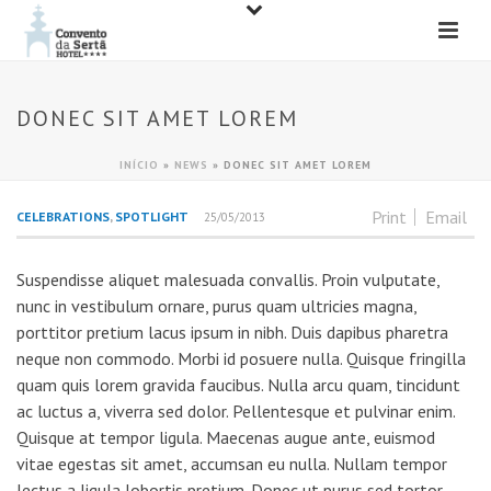
DONEC SIT AMET LOREM
INÍCIO
»
NEWS
»
DONEC SIT AMET LOREM
Print
Email
CELEBRATIONS
,
SPOTLIGHT
25/05/2013
Suspendisse aliquet malesuada convallis. Proin vulputate,
nunc in vestibulum ornare, purus quam ultricies magna,
porttitor pretium lacus ipsum in nibh. Duis dapibus pharetra
neque non commodo. Morbi id posuere nulla. Quisque fringilla
quam quis lorem gravida faucibus. Nulla arcu quam, tincidunt
ac luctus a, viverra sed dolor. Pellentesque et pulvinar enim.
Quisque at tempor ligula. Maecenas augue ante, euismod
vitae egestas sit amet, accumsan eu nulla. Nullam tempor
lectus a ligula lobortis pretium. Donec ut purus sed tortor