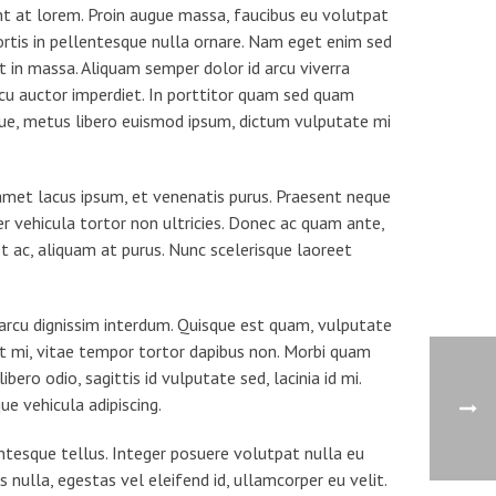
nt at lorem. Proin augue massa, faucibus eu volutpat
bortis in pellentesque nulla ornare. Nam eget enim sed
t in massa. Aliquam semper dolor id arcu viverra
cu auctor imperdiet. In porttitor quam sed quam
ue, metus libero euismod ipsum, dictum vulputate mi
 amet lacus ipsum, et venenatis purus. Praesent neque
per vehicula tortor non ultricies. Donec ac quam ante,
t ac, aliquam at purus. Nunc scelerisque laoreet
 arcu dignissim interdum. Quisque est quam, vulputate
rit mi, vitae tempor tortor dapibus non. Morbi quam
bero odio, sagittis id vulputate sed, lacinia id mi.
e vehicula adipiscing.
ntesque tellus. Integer posuere volutpat nulla eu
 nulla, egestas vel eleifend id, ullamcorper eu velit.