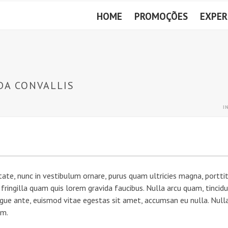
HOME
PROMOÇÕES
EXPER
DA CONVALLIS
I
ate, nunc in vestibulum ornare, purus quam ultricies magna, porttit
ingilla quam quis lorem gravida faucibus. Nulla arcu quam, tincidun
gue ante, euismod vitae egestas sit amet, accumsan eu nulla. Null
em.