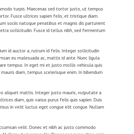
commodo turpis. Maecenas sed tortor justo, ut tempus
or. Fusce ultrices sapien felis, et tristique diam.
Cum sociis natoque penatibus et magnis dis parturient
etra sollicitudin. Fusce id tellus nibh, sed fermentum
 id auctor a, rutrum id felis. Integer sollicitudin
umsan eu malesuada ac, mattis id ante. Nunc ligula
are tempus. In eget mi et justo mollis vehicula quis
l mauris diam, tempus scelerisque enim. In bibendum
eo aliquet mattis. Integer justo mauris, vulputate a
trices diam, quis varius purus felis quis sapien. Duis
s risus in velit luctus eget congue elit congue. Nullam
d accumsan velit. Donec et nibh ac justo commodo