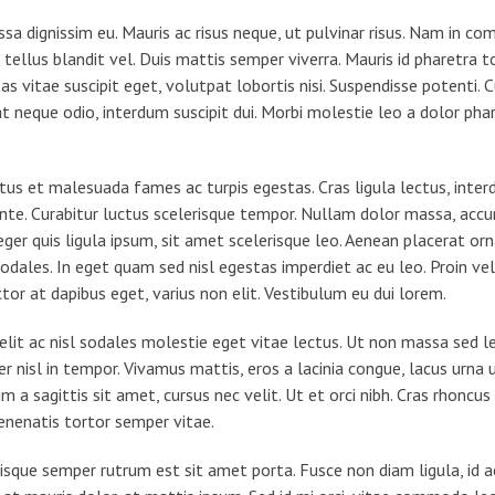
ssa dignissim eu. Mauris ac risus neque, ut pulvinar risus. Nam in 
llus blandit vel. Duis mattis semper viverra. Mauris id pharetra tort
s vitae suscipit eget, volutpat lobortis nisi. Suspendisse potenti. 
at neque odio, interdum suscipit dui. Morbi molestie leo a dolor phar
s et malesuada fames ac turpis egestas. Cras ligula lectus, interdum
ante. Curabitur luctus scelerisque tempor. Nullam dolor massa, acc
ger quis ligula ipsum, sit amet scelerisque leo. Aenean placerat orn
dales. In eget quam sed nisl egestas imperdiet ac eu leo. Proin ve
tor at dapibus eget, varius non elit. Vestibulum eu dui lorem.
elit ac nisl sodales molestie eget vitae lectus. Ut non massa sed l
r nisl in tempor. Vivamus mattis, eros a lacinia congue, lacus urna ul
m a sagittis sit amet, cursus nec velit. Ut et orci nibh. Cras rhoncu
venenatis tortor semper vitae.
Quisque semper rutrum est sit amet porta. Fusce non diam ligula, i