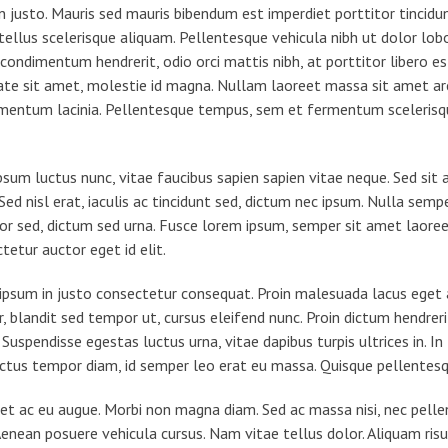
 justo. Mauris sed mauris bibendum est imperdiet porttitor tincidu
n tellus scelerisque aliquam. Pellentesque vehicula nibh ut dolor lo
condimentum hendrerit, odio orci mattis nibh, at porttitor libero es
tate sit amet, molestie id magna. Nullam laoreet massa sit amet ar
dimentum lacinia. Pellentesque tempus, sem et fermentum scelerisq
sum luctus nunc, vitae faucibus sapien sapien vitae neque. Sed sit
 Sed nisl erat, iaculis ac tincidunt sed, dictum nec ipsum. Nulla sem
tor sed, dictum sed urna. Fusce lorem ipsum, semper sit amet laoree
tetur auctor eget id elit.
u ipsum in justo consectetur consequat. Proin malesuada lacus eget
or, blandit sed tempor ut, cursus eleifend nunc. Proin dictum hendre
spendisse egestas luctus urna, vitae dapibus turpis ultrices in. In li
ectus tempor diam, id semper leo erat eu massa. Quisque pellentesqu
et ac eu augue. Morbi non magna diam. Sed ac massa nisi, nec pelle
 Aenean posuere vehicula cursus. Nam vitae tellus dolor. Aliquam risus