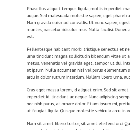
Phasellus aliquet tempus ligula, mollis imperdiet ma
augue. Sed malesuada molestie sapien, eget pharetra te
Nam gravida euismod convallis. Ut nunc sapien, egesta
montes, nascetur ridiculus mus. Nulla facilisi. Donec 
est.
Pellentesque habitant morbi tristique senectus et netu
urna tincidunt magna sollicitudin bibendum vitae ut 
metus, venenatis vel gravida eget, tempor ut dui. Inte
et ipsum. Nulla accumsan nisl vel purus elementum so
arcu in dolor rutrum interdum. Nullam libero urna, auc
Cras eget massa lorem, id aliquet enim. Sed sit amet 
imperdiet id, tincidunt ac neque. Nunc adipiscing sempe
nec nibh purus, at ornare dolor. Etiam ipsum mi, pretiu
ut feugiat ligula. Quisque molestie vehicula arcu, in 
Nam sit amet libero tortor, sit amet eleifend orci. 