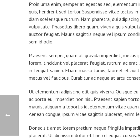
Proin urna enim, semper at egestas sed, elementum in
quis, hendrerit sed tortor. Suspendisse vitae lectus i
diam scelerisque rutrum. Nam pharetra, dui adipiscing 
vulputate. Phasellus libero quam, viverra quis vulpu
auctor feugiat. Mauris sagittis neque vel ipsum con
sem id odio.
Praesent semper, quam at gravida imperdiet, metus ip
lorem, tincidunt vel placerat feugiat, rutrum ac erat.
in feugiat sapien. Etiam massa turpis, laoreet et auc
metus vel faucibus. Curabitur ac neque at arcu consec
Ut elementum adipiscing elit quis viverra. Quisque e
ac porta eu, imperdiet non nisl. Praesent sapien tort
mauris, aliquam a lobortis id, elementum vitae quam. Su
Aenean congue, ipsum vitae sagittis placerat, enim l
Donec sit amet lorem pretium neque fringilla imperdi
placerat. Ut dignissim dolor et libero feugiat cursus.