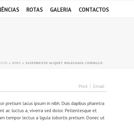
IÊNCIAS
ROTAS
GALERIA
CONTACTOS
NÍCIO
»
NEWS
»
SUSPENDISSE ALIQUET MALESUADA CONVALLIS
Print
Email
or pretium lacus ipsum in nibh. Duis dapibus pharetra
t ac luctus a, viverra sed dolor. Pellentesque et
am tempor lectus a ligula lobortis pretium. Donec ut