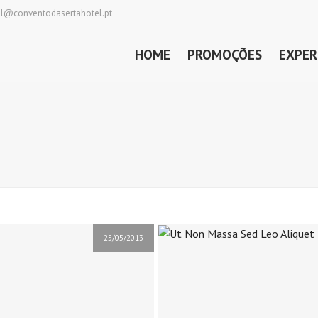
al@conventodasertahotel.pt
HOME
PROMOÇÕES
EXPER
25/05/2013