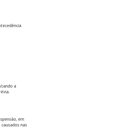
ntecedência
estando a
évia.
suspensão, em
s causados nas