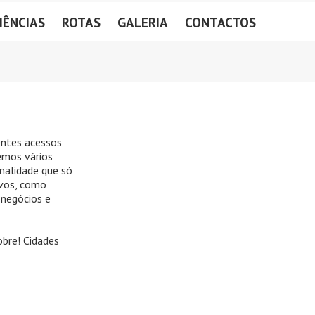
IÊNCIAS
ROTAS
GALERIA
CONTACTOS
entes acessos
emos vários
nalidade que só
ivos, como
 negócios e
obre! Cidades