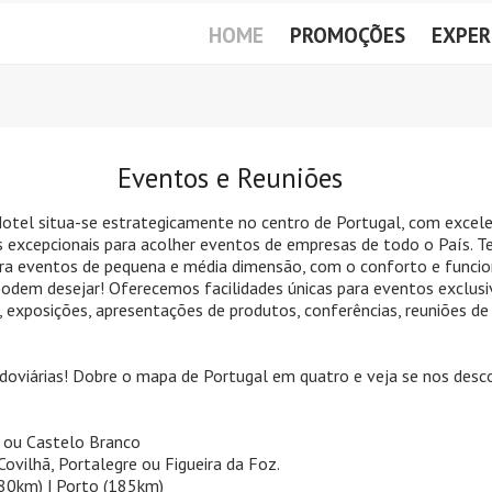
HOME
PROMOÇÕES
EXPER
Eventos e Reuniões
otel situa-se estrategicamente no centro de Portugal, com excel
s excepcionais para acolher eventos de empresas de todo o País. T
ra eventos de pequena e média dimensão, com o conforto e funcio
 podem desejar! Oferecemos facilidades únicas para eventos exclus
 exposições, apresentações de produtos, conferências, reuniões de
doviárias! Dobre o mapa de Portugal em quatro e veja se nos desc
 ou Castelo Branco
Covilhã, Portalegre ou Figueira da Foz.
80km) | Porto (185km)