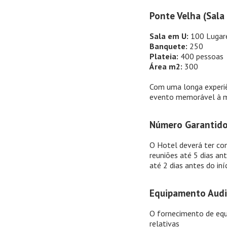
Ponte Velha (Sala
Sala em U:
100 Lugar
Banquete:
250
Plateia:
400 pessoas
Área m2:
300
Com uma longa experiê
evento memorável à m
Número Garantido
O Hotel deverá ter co
reuniões até 5 dias an
até 2 dias antes do iní
Equipamento Audi
O fornecimento de equ
relativas