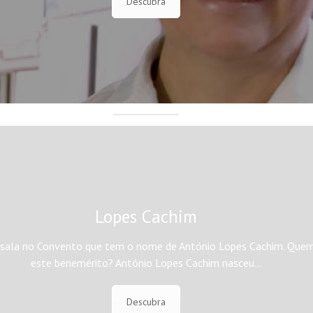
Descubra
Lopes Cachim
sala no Convento que tem o nome de António Lopes Cachim. Quem
este benemérito? António Lopes Cachim nasceu…
Descubra