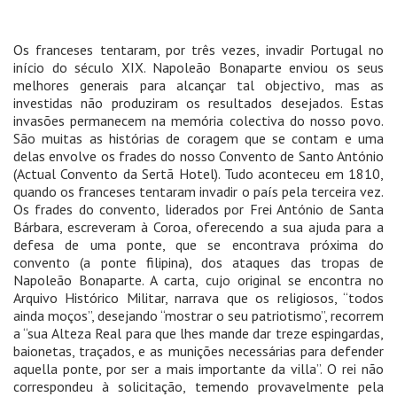
Os franceses tentaram, por três vezes, invadir Portugal no
início do século XIX. Napoleão Bonaparte enviou os seus
melhores generais para alcançar tal objectivo, mas as
investidas não produziram os resultados desejados. Estas
invasões permanecem na memória colectiva do nosso povo.
São muitas as histórias de coragem que se contam e uma
delas envolve os frades do nosso Convento de Santo António
(Actual Convento da Sertã Hotel). Tudo aconteceu em 1810,
quando os franceses tentaram invadir o país pela terceira vez.
Os frades do convento, liderados por Frei António de Santa
Bárbara, escreveram à Coroa, oferecendo a sua ajuda para a
defesa de uma ponte, que se encontrava próxima do
convento (a ponte filipina), dos ataques das tropas de
Napoleão Bonaparte. A carta, cujo original se encontra no
Arquivo Histórico Militar, narrava que os religiosos, “todos
ainda moços”, desejando “mostrar o seu patriotismo”, recorrem
a “sua Alteza Real para que lhes mande dar treze espingardas,
baionetas, traçados, e as munições necessárias para defender
aquella ponte, por ser a mais importante da villa”. O rei não
correspondeu à solicitação, temendo provavelmente pela