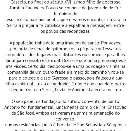
Castelo, no final do século XVI, sendo filho da poderosa
família Fagundes. Pouco se conhece da juventude de Frei
Jerónimo de
Jesus e é só na idade adulta que o vamos encontrar na vila da
Sertã a pregar a fé católica e a espalhar a ‘mensagem’ entre
os povos das redondezas.
A população tinha dele uma imagem de santo. Por vezes,
percorria dezenas de quilómetros a pé para confessar os
moradores dos lugares mais distantes ou somente para lhes
dar algum consolo espiritual. Dizia-se que tinha premonições e
até visões. Certo dia, deslocou-se a uma povoação vizinha na
companhia de um outro frade e a meio do caminho virou-se
para o colega e disse: “Apressa o passo, pois faleceu a tua
filha espiritual, Luzia de Andrade”. E não é que quando o outro
chegou à vila da Sertã, Luzia de Andrade falecera mesmo.
O seu papel na fundação do futuro Convento de Santo
António foi fundamental, juntamente com o de Frei Cristóvão
de São José. Ambos estiveram na primeira emanação do
convento,
numas residências junto à Ermida de São Sebastião. Só após a
conclusão do edifício do convento os frades fixaram aí