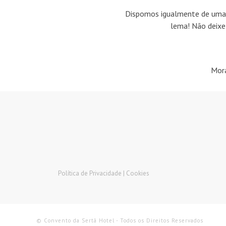
Dispomos igualmente de uma pi
lema! Não deixe
Mora
Política de Privacidade |
Cookies
© Convento da Sertã Hotel - Todos os Direitos Reservados