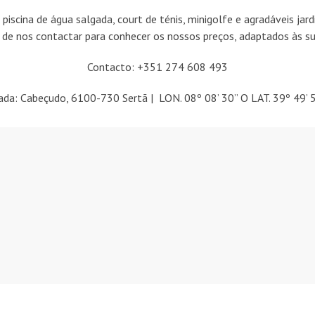
scina de água salgada, court de ténis, minigolfe e agradáveis jardi
 de nos contactar para conhecer os nossos preços, adaptados às su
Contacto: +351 274 608 493
da: Cabeçudo, 6100-730 Sertã | LON. 08º 08’ 30” O LAT. 39º 49’ 