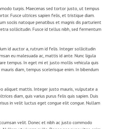
commodo turpis. Maecenas sed tortor justo, ut tempus
or. Fusce ultrices sapien felis, et tristique diam.
Cum sociis natoque penatibus et magnis dis parturient
etra sollicitudin. Fusce id tellus nibh, sed fermentum
 id auctor a, rutrum id felis. Integer sollicitudin
umsan eu malesuada ac, mattis id ante. Nunc ligula
are tempus. In eget mi et justo mollis vehicula quis
l mauris diam, tempus scelerisque enim. In bibendum
eo aliquet mattis. Integer justo mauris, vulputate a
trices diam, quis varius purus felis quis sapien. Duis
s risus in velit luctus eget congue elit congue. Nullam
d accumsan velit. Donec et nibh ac justo commodo