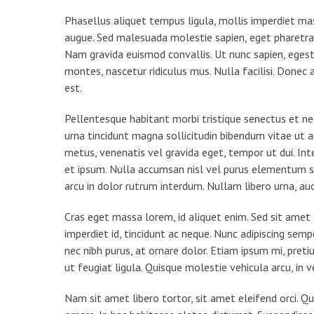
Phasellus aliquet tempus ligula, mollis imperdiet ma
augue. Sed malesuada molestie sapien, eget pharetra te
Nam gravida euismod convallis. Ut nunc sapien, egesta
montes, nascetur ridiculus mus. Nulla facilisi. Donec 
est.
Pellentesque habitant morbi tristique senectus et netu
urna tincidunt magna sollicitudin bibendum vitae ut 
metus, venenatis vel gravida eget, tempor ut dui. Inte
et ipsum. Nulla accumsan nisl vel purus elementum so
arcu in dolor rutrum interdum. Nullam libero urna, auc
Cras eget massa lorem, id aliquet enim. Sed sit amet 
imperdiet id, tincidunt ac neque. Nunc adipiscing sempe
nec nibh purus, at ornare dolor. Etiam ipsum mi, pretiu
ut feugiat ligula. Quisque molestie vehicula arcu, in 
Nam sit amet libero tortor, sit amet eleifend orci. 