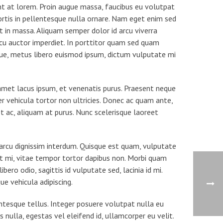
nt at lorem. Proin augue massa, faucibus eu volutpat
bortis in pellentesque nulla ornare. Nam eget enim sed
t in massa. Aliquam semper dolor id arcu viverra
cu auctor imperdiet. In porttitor quam sed quam
ue, metus libero euismod ipsum, dictum vulputate mi
 amet lacus ipsum, et venenatis purus. Praesent neque
per vehicula tortor non ultricies. Donec ac quam ante,
t ac, aliquam at purus. Nunc scelerisque laoreet
 arcu dignissim interdum. Quisque est quam, vulputate
rit mi, vitae tempor tortor dapibus non. Morbi quam
bero odio, sagittis id vulputate sed, lacinia id mi.
e vehicula adipiscing.
ntesque tellus. Integer posuere volutpat nulla eu
 nulla, egestas vel eleifend id, ullamcorper eu velit.