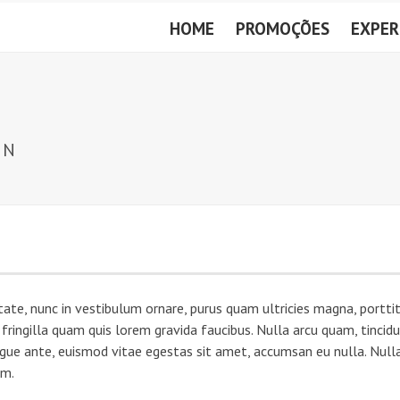
HOME
PROMOÇÕES
EXPER
EN
ate, nunc in vestibulum ornare, purus quam ultricies magna, porttit
ingilla quam quis lorem gravida faucibus. Nulla arcu quam, tincidun
gue ante, euismod vitae egestas sit amet, accumsan eu nulla. Null
em.