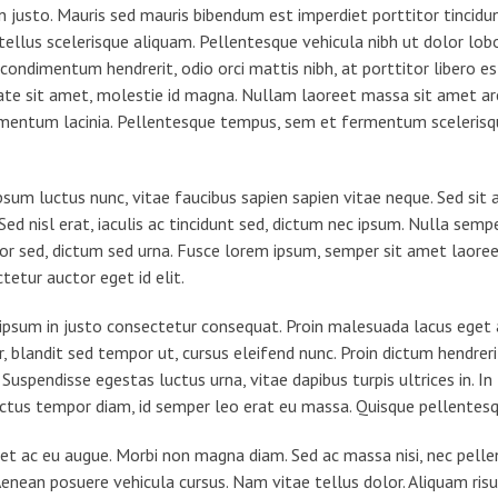
 justo. Mauris sed mauris bibendum est imperdiet porttitor tincidu
n tellus scelerisque aliquam. Pellentesque vehicula nibh ut dolor lo
condimentum hendrerit, odio orci mattis nibh, at porttitor libero es
tate sit amet, molestie id magna. Nullam laoreet massa sit amet ar
dimentum lacinia. Pellentesque tempus, sem et fermentum scelerisq
sum luctus nunc, vitae faucibus sapien sapien vitae neque. Sed sit
 Sed nisl erat, iaculis ac tincidunt sed, dictum nec ipsum. Nulla sem
tor sed, dictum sed urna. Fusce lorem ipsum, semper sit amet laoree
tetur auctor eget id elit.
u ipsum in justo consectetur consequat. Proin malesuada lacus eget
or, blandit sed tempor ut, cursus eleifend nunc. Proin dictum hendre
spendisse egestas luctus urna, vitae dapibus turpis ultrices in. In li
ectus tempor diam, id semper leo erat eu massa. Quisque pellentesqu
et ac eu augue. Morbi non magna diam. Sed ac massa nisi, nec pelle
 Aenean posuere vehicula cursus. Nam vitae tellus dolor. Aliquam risus