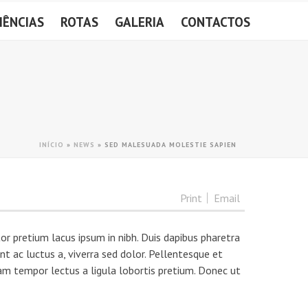
IÊNCIAS
ROTAS
GALERIA
CONTACTOS
INÍCIO
»
NEWS
»
SED MALESUADA MOLESTIE SAPIEN
Print
Email
or pretium lacus ipsum in nibh. Duis dapibus pharetra
t ac luctus a, viverra sed dolor. Pellentesque et
am tempor lectus a ligula lobortis pretium. Donec ut