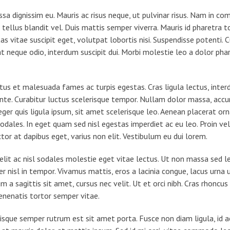
ssa dignissim eu. Mauris ac risus neque, ut pulvinar risus. Nam in 
llus blandit vel. Duis mattis semper viverra. Mauris id pharetra tort
s vitae suscipit eget, volutpat lobortis nisi. Suspendisse potenti. 
at neque odio, interdum suscipit dui. Morbi molestie leo a dolor phar
s et malesuada fames ac turpis egestas. Cras ligula lectus, interdum
ante. Curabitur luctus scelerisque tempor. Nullam dolor massa, acc
ger quis ligula ipsum, sit amet scelerisque leo. Aenean placerat orn
dales. In eget quam sed nisl egestas imperdiet ac eu leo. Proin ve
tor at dapibus eget, varius non elit. Vestibulum eu dui lorem.
elit ac nisl sodales molestie eget vitae lectus. Ut non massa sed l
r nisl in tempor. Vivamus mattis, eros a lacinia congue, lacus urna ul
m a sagittis sit amet, cursus nec velit. Ut et orci nibh. Cras rhoncu
venenatis tortor semper vitae.
Quisque semper rutrum est sit amet porta. Fusce non diam ligula, i