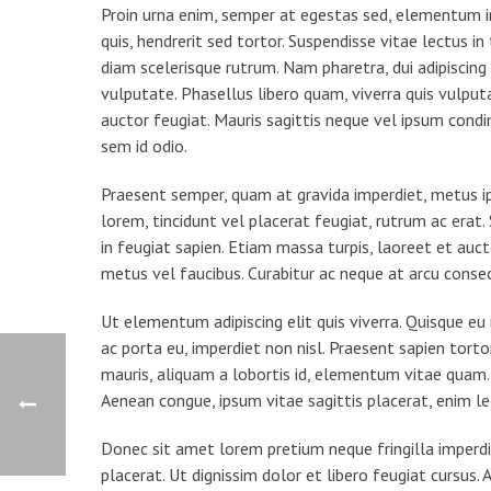
Proin urna enim, semper at egestas sed, elementum in
quis, hendrerit sed tortor. Suspendisse vitae lectus i
diam scelerisque rutrum. Nam pharetra, dui adipiscing 
vulputate. Phasellus libero quam, viverra quis vulpu
auctor feugiat. Mauris sagittis neque vel ipsum con
sem id odio.
Praesent semper, quam at gravida imperdiet, metus ip
lorem, tincidunt vel placerat feugiat, rutrum ac erat.
in feugiat sapien. Etiam massa turpis, laoreet et auc
metus vel faucibus. Curabitur ac neque at arcu consec
Ut elementum adipiscing elit quis viverra. Quisque e
ac porta eu, imperdiet non nisl. Praesent sapien tort
mauris, aliquam a lobortis id, elementum vitae quam. Su
Aenean congue, ipsum vitae sagittis placerat, enim l
Donec sit amet lorem pretium neque fringilla imperdi
placerat. Ut dignissim dolor et libero feugiat cursus.