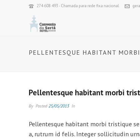
274 608 493 - Chamada para rede fixa nacional
ger
PELLENTESQUE HABITANT MORBI
Pellentesque habitant morbi tris
By
Posted
25/05/2013
In
Pellentesque habitant morbi tristique se
a, rutrum id felis. Integer sollicitudin 