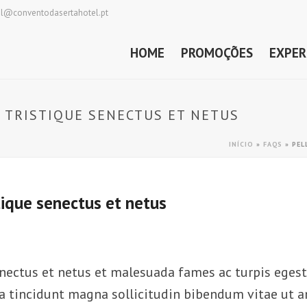
al@conventodasertahotel.pt
HOME
PROMOÇÕES
EXPER
 TRISTIQUE SENECTUS ET NETUS
INÍCIO
»
FAQS
»
PEL
tique senectus et netus
nectus et netus et malesuada fames ac turpis egestas
urna tincidunt magna sollicitudin bibendum vitae ut a