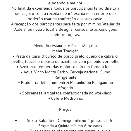
elegendo a melhor.
No final da experiência, todos os participantes terão direito a
um caçoilo com a receita que irá escrita no interior e que
poderão usar na confecção das suas casas.
A recepção dos participantes será feita por mim no “Atelier da
Aldeia” ou noutro local a designar consoante as condições
meteorológicas.
Menu do restaurante Casa ti’Augusta:
Menu Tradição
• Prata da Casa: chouriço de porco preto, queijo de cabra &
ovelha, toucinho e pasta de azeitonas com pimento vermelho
• Azeitonas temperadas e pão cozido em forno a lenha
• Água, Vinho Monte Barbo, Cerveja nacional, Sumo
Refrigerante
• Prato – (a definir um entre) Maranho ou Plangaio ou
Afogado
• Sobremesa: a tigelada confeccionada no workshop
• Café e Medronho.
Preços:
Sexta, Sábado e Domingo mínimo 4 pessoas | De
Segunda a Quinta mínimo 6 pessoas