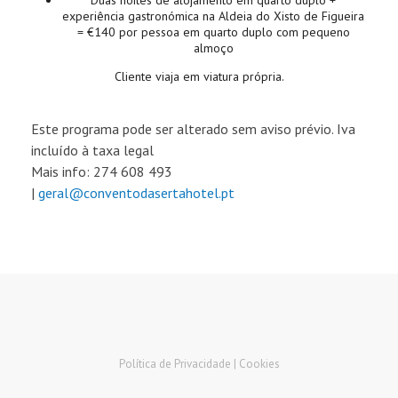
Duas noites de alojamento em quarto duplo +
experiência gastronómica na Aldeia do Xisto de Figueira
= €140 por pessoa em quarto duplo com pequeno
almoço
Cliente viaja em viatura própria.
Este programa pode ser alterado sem aviso prévio. Iva
incluído à taxa legal
Mais info: 274 608 493
|
geral@conventodasertahotel.pt
Política de Privacidade |
Cookies