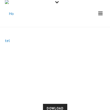
GUIA TURÍSTICO LAGOS
DO ZÊZERE
Este novo Guia Turístico quer continuar a afirmar-se
como a ferramenta de excelência para todos os que
querem partir à descoberta
da região Centro a partir da vila da Sertã.
DOWLOAD