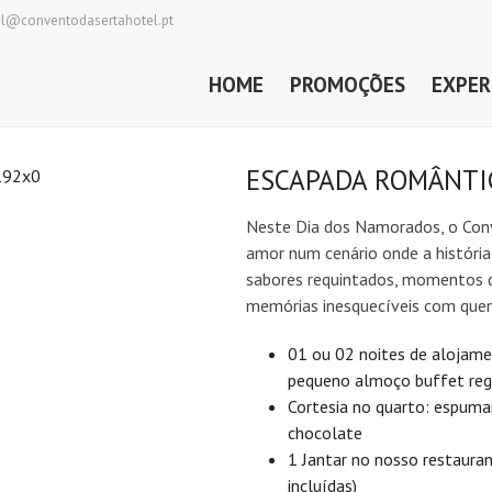
al@conventodasertahotel.pt
HOME
PROMOÇÕES
EXPER
ESCAPADA ROMÂNTI
Neste Dia dos Namorados, o Conv
amor num cenário onde a história
sabores requintados, momentos d
memórias inesquecíveis com que
01 ou 02 noites de alojame
pequeno almoço buffet reg
Cortesia no quarto: espuma
chocolate
1 Jantar no nosso restaura
incluídas)