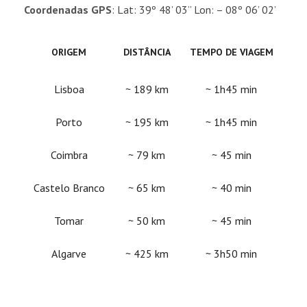
Coordenadas GPS
: Lat: 39º 48’ 03’’ Lon: – 08º 06’ 02’
ORIGEM
DISTÂNCIA
TEMPO DE VIAGEM
Lisboa
~ 189 km
~ 1h45 min
Porto
~ 195 km
~ 1h45 min
Coimbra
~ 79 km
~ 45 min
Castelo Branco
~ 65 km
~ 40 min
Tomar
~ 50 km
~ 45 min
Algarve
~ 425 km
~ 3h50 min