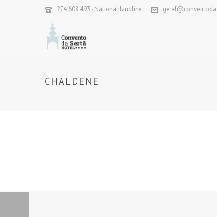
274 608 493 - National landline
geral@conventodas
CHALDENE