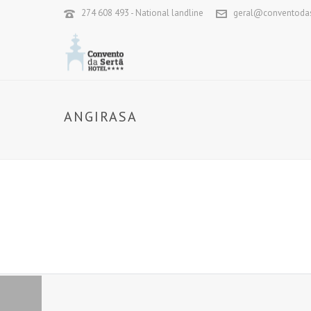
274 608 493 - National landline
geral@conventodas
ANGIRASA